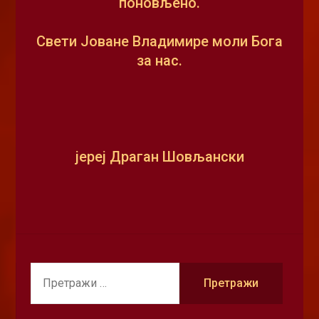
поновљено.
Свети Јоване Владимире моли Бога
за нас.
јереј Драган Шовљански
ПРЕТРАЖИ
FOR: