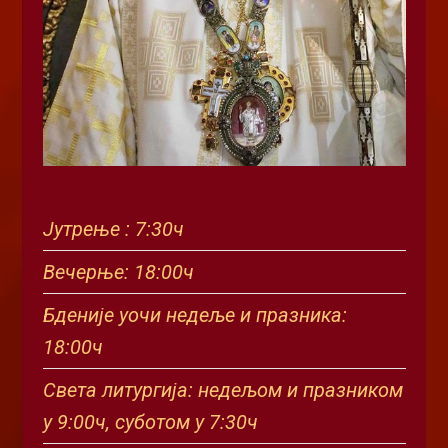
Јутрење : 7:30ч
Вечерње: 18:00ч
Бденије уочи недеље и празника:
18:00ч
Света литургија: недељом и празником
у 9:00ч, суботом у 7:30ч