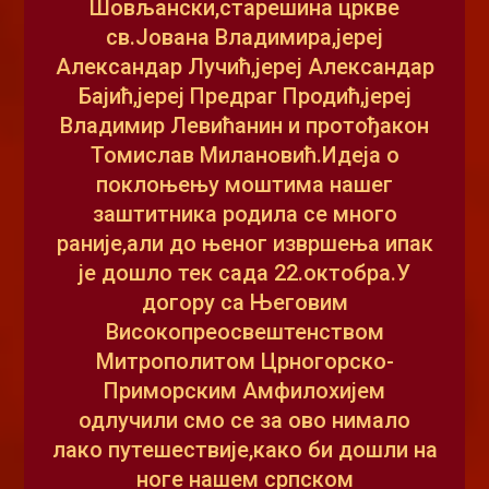
Шовљански,старешина цркве
св.Јована Владимира,јереј
Александар Лучић,јереј Александар
Бајић,јереј Предраг Продић,јереј
Владимир Левићанин и протођакон
Томислав Милановић.Идеја о
поклоњењу моштима нашег
заштитника родила се много
раније,али до њеног извршења ипак
је дошло тек сада 22.октобра.У
догору са Његовим
Високопреосвештенством
Митрополитом Црногорско-
Приморским Амфилохијем
одлучили смо се за ово нимало
лако путешествије,како би дошли на
ноге нашем српском