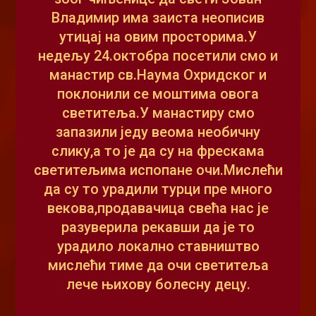
Владимир има заиста неописив
утицај на овим просторима.У
недељу 24.октобра посетили смо и
манастир св.Наума Охридског и
поклонили се моштима овога
светитеља.У манастиру смо
запазили једу веома необичну
слику,а то је да су на фрескама
светитељима испопане очи.Мислећи
да су то урадили турци пре много
векова,продавачица свећа нас је
разуверила рекавши да је то
урадило локално ставништво
мислећи тиме да очи светитеља
лече њихову болесну децу.