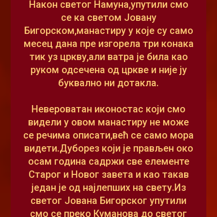
Након светог Намуна,упутили смо
се ка светом Јовану
Бигорском,манастиру у које су само
месец дана пре изгорела три конака
тик уз цркву,али ватра је била као
руком одсечена од цркве и није ју
буквално ни дотакла.
Невероватан иконостас који смо
видели у овом манастиру не може
се речима описати,већ се само мора
видети.Дуборез који је прављен око
осам година садржи све елементе
Старог и Новог завета и као такав
један је од најлепших на свету.Из
светог Јована Бигорског упутили
смо се преко Куманова до светог