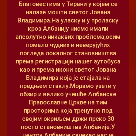
Благовестима у Тирани у којем се
налазе мошти светог Јована
Владимира.На уласку и у проласку
кроз Албанију нисмо имали
апсолутно никаквих проблема,осим
помало чудних и неверујућих
погледа локалног становништва
према регистрацији нашег аутобуса
као и према икони светог Јована
Владимира која је стајала на
предњем стаклу.Морамо узети у
обзир и велико учешће Албанске
Православне Цркве на тим
просторима која тренутно под
својим окриљем држи преко 30
посто становништва Албаније.У
центру Албаније сачекао нас је