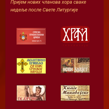
Пријем нових чланова хора сваке
недеље после Свете Литургије