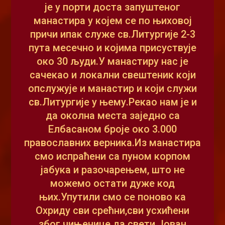
је у порти доста запуштеног
манастира у којем се по њиховој
причи ипак служе св.Литургије 2-3
пута месечно и којима присуствује
око 30 људи.У манастиру нас је
сачекао и локални свештеник који
опслужује и манастир и који служи
св.Литургије у њему.Рекао нам је и
да околна места заједно са
Елбасаном броје око 3.000
православних верника.Из манастира
смо испраћени са пуном корпом
јабука и разочарењем, што не
можемо остати дуже код
њих.Упутили смо се поново ка
Охриду сви срећни,сви усхићени
због чињенице да свети Јован