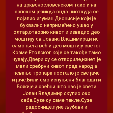
на црквенословенском тако и на
српском језику,а онда ниоткуда се
појавио игуман Дионисије који је
буквално непримећено ушао у
олтар,отворио кивот и извадио део
моштију св.Јована Владимира,и не
само њега већ и део моштију светог
Козме Етолског које се такође тамо
чувају.Двери су се отвориле,изнет је
мали сребрни кивот пред народ а
певање тропара постало је све јаче
и јаче.Били смо испуњени благодати
Божије,и срећни што нас је свети
Јован Владимир скупио око
себе.Сузе су саме текле.Сузе
радоснице,пуне љубави и