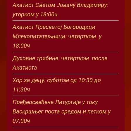
Акатист Светом Јовану Владимиру:
уторком у 18:00ч
Акатист Пресветој Богородици
Млекопитатељници: четвртком у
18:00ч
Духовне трибине: четвртком после
Акатиста
Хор за децу: суботом од 10:30 до
11:30ч
Пређеосвећене Литургије у току
Васкршњег поста средом и петком у
07:00ч