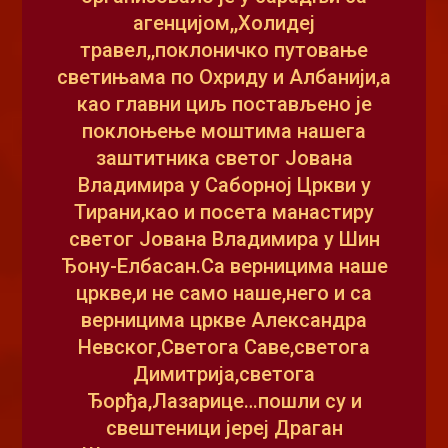
агенцијом,,Холидеј
травел,,поклоничко путовање
светињама по Охриду и Албанији,а
као главни циљ постављено је
поклоњење моштима нашега
заштитника светог Јована
Владимира у Саборној Цркви у
Тирани,као и посета манастиру
светог Јована Владимира у Шин
Ђону-Елбасан.
Са верницима наше
цркве,и не само наше,него и са
верницима цркве Александра
Невског,Светога Саве,светога
Димитрија,светога
Ђорђа,Лазарице…пошли су и
свештеници јереј Драган