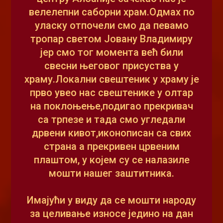
велелепни саборни храм.Одмах по
уласку отпочели смо да певамо
тропар светом Јовану Владимиру
јер смо тог момента већ били
свесни његовог присуства у
храму.Локални свештеник у храму је
прво увео нас свештенике у олтар
на поклоњење,подигао прекривач
са трпезе и тада смо угледали
дрвени кивот,иконописан са свих
страна а прекривен црвеним
плаштом, у којем су се налазиле
мошти нашег заштитника.
Имајући у виду да се мошти народу
за целивање износе једино на дан