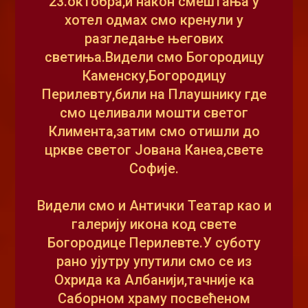
23.октобра,и након смештања у
хотел одмах смо кренули у
разгледање његових
светиња.Видели смо Богородицу
Каменску,Богородицу
Перилевту,били на Плаушнику где
смо целивали мошти светог
Климента,затим смо отишли до
цркве светог Јована Канеа,свете
Софије.
Видели смо и Антички Театар као и
галерију икона код свете
Богородице Перилевте.У суботу
рано ујутру упутили смо се из
Охрида ка Албанији,тачније ка
Саборном храму посвећеном