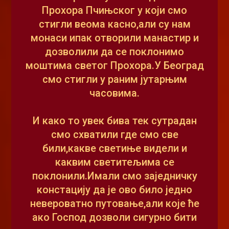
Прохора Пчињског у који смо
стигли веома касно,али су нам
монаси ипак отворили манастир и
дозволили да се поклонимо
моштима светог Прохора.У Београд
смо стигли у раним јутарњим
часовима.
И како то увек бива тек сутрадан
смо схватили где смо све
били,какве светиње видели и
каквим светитељима се
поклонили.Имали смо заједничку
констацију да је ово било једно
невероватно путовање,али које ће
ако Господ дозволи сигурно бити