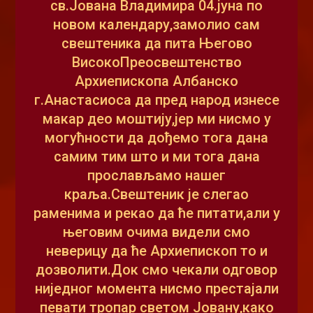
св.Јована Владимира 04.јуна по
новом календару,замолио сам
свештеника да пита Његово
ВисокоПреосвештенство
Архиепископа Албанско
г.Анастасиоса да пред народ изнесе
макар део моштију,јер ми нисмо у
могућности да дођемо тога дана
самим тим што и ми тога дана
прослављамо нашег
краља.Свештеник је слегао
раменима и рекао да ће питати,али у
његовим очима видели смо
неверицу да ће Архиепископ то и
дозволити.Док смо чекали одговор
ниједног момента нисмо престајали
певати тропар светом Јовану,како