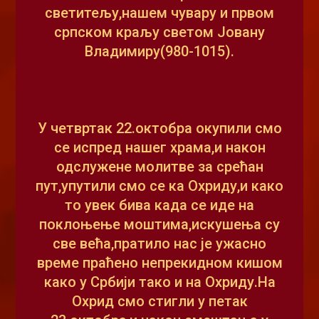
светитељу,нашем чувару и првом
српском краљу светом Јовану
Владимиру(980-1015).
У четвртак 22.октобра окупили смо
се испред нашег храма,и након
одслужене молитве за срећан
пут,упутили смо се ка Охриду,и како
то увек бива када се иде на
поклоњење моштима,искушења су
све већа,пратило нас је ужасно
време праћено непрекидном кишом
како у Србији тако и на Охриду.На
Охрид смо стигли у петак