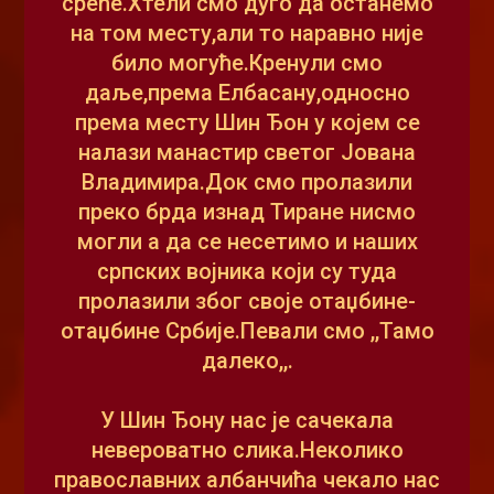
среће.Хтели смо дуго да останемо
на том месту,али то наравно није
било могуће.Кренули смо
даље,према Елбасану,односно
према месту Шин Ђон у којем се
налази манастир светог Јована
Владимира.Док смо пролазили
преко брда изнад Тиране нисмо
могли а да се несетимо и наших
српских војника који су туда
пролазили због своје отаџбине-
отаџбине Србије.Певали смо ,,Тамо
далеко,,.
У Шин Ђону нас је сачекала
невероватно слика.Неколико
православних албанчића чекало нас